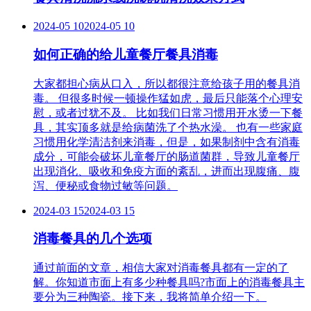
2024-05 10
2024-05 10
如何正确的给儿童餐厅餐具消毒
大家都担心病从口入，所以都很注意给孩子用的餐具消
毒。 但很多时候一顿操作猛如虎，最后只能落个心理安
慰，或者过犹不及。 比如我们日常习惯用开水烫一下餐
具，其实顶多就是给病菌洗了个热水澡。 也有一些家庭
习惯用化学清洁剂来消毒，但是，如果制剂中含有消毒
成分，可能会破坏儿童餐厅的肠道菌群，导致儿童餐厅
出现消化、吸收和免疫方面的紊乱，进而出现腹痛、腹
泻、便秘或食物过敏等问题。
2024-03 15
2024-03 15
消毒餐具的几个选项
通过前面的文章，相信大家对消毒餐具都有一定的了
解。你知道市面上有多少种餐具吗?市面上的消毒餐具主
要分为三种陶瓷。接下来，我将简单介绍一下。